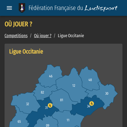
OÙ JOUER ?
Competitions
/
Où jouer ?
/
Ligue Occitanie
Ligue Occitanie
46
48
12
82
30
81
4
32
4
34
31
11
65
09