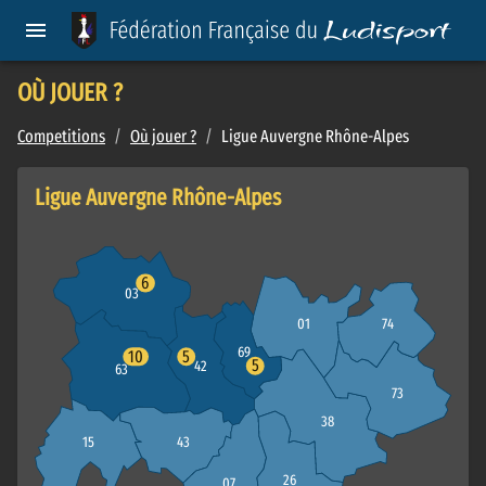
OÙ JOUER ?
Competitions
/
Où jouer ?
/
Ligue Auvergne Rhône-Alpes
Ligue Auvergne Rhône-Alpes
6
03
01
74
69
10
5
5
42
63
73
38
15
43
26
07